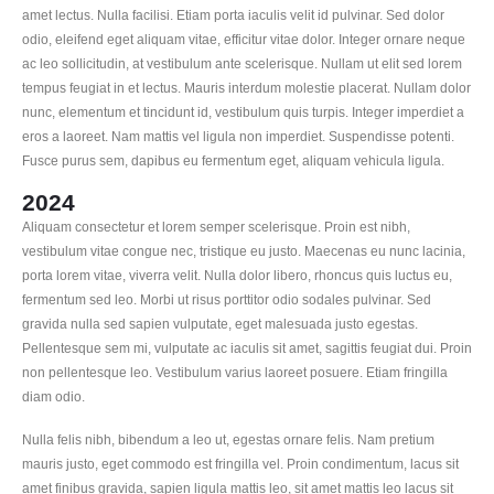
amet lectus. Nulla facilisi. Etiam porta iaculis velit id pulvinar. Sed dolor
odio, eleifend eget aliquam vitae, efficitur vitae dolor. Integer ornare neque
ac leo sollicitudin, at vestibulum ante scelerisque. Nullam ut elit sed lorem
tempus feugiat in et lectus. Mauris interdum molestie placerat. Nullam dolor
nunc, elementum et tincidunt id, vestibulum quis turpis. Integer imperdiet a
eros a laoreet. Nam mattis vel ligula non imperdiet. Suspendisse potenti.
Fusce purus sem, dapibus eu fermentum eget, aliquam vehicula ligula.
2024
Aliquam consectetur et lorem semper scelerisque. Proin est nibh,
vestibulum vitae congue nec, tristique eu justo. Maecenas eu nunc lacinia,
porta lorem vitae, viverra velit. Nulla dolor libero, rhoncus quis luctus eu,
fermentum sed leo. Morbi ut risus porttitor odio sodales pulvinar. Sed
gravida nulla sed sapien vulputate, eget malesuada justo egestas.
Pellentesque sem mi, vulputate ac iaculis sit amet, sagittis feugiat dui. Proin
non pellentesque leo. Vestibulum varius laoreet posuere. Etiam fringilla
diam odio.
Nulla felis nibh, bibendum a leo ut, egestas ornare felis. Nam pretium
mauris justo, eget commodo est fringilla vel. Proin condimentum, lacus sit
amet finibus gravida, sapien ligula mattis leo, sit amet mattis leo lacus sit