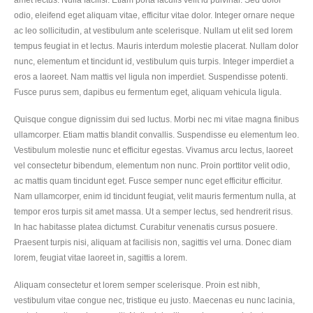
amet lectus. Nulla facilisi. Etiam porta iaculis velit id pulvinar. Sed dolor
odio, eleifend eget aliquam vitae, efficitur vitae dolor. Integer ornare neque
ac leo sollicitudin, at vestibulum ante scelerisque. Nullam ut elit sed lorem
tempus feugiat in et lectus. Mauris interdum molestie placerat. Nullam dolor
nunc, elementum et tincidunt id, vestibulum quis turpis. Integer imperdiet a
eros a laoreet. Nam mattis vel ligula non imperdiet. Suspendisse potenti.
Fusce purus sem, dapibus eu fermentum eget, aliquam vehicula ligula.
Quisque congue dignissim dui sed luctus. Morbi nec mi vitae magna finibus
ullamcorper. Etiam mattis blandit convallis. Suspendisse eu elementum leo.
Vestibulum molestie nunc et efficitur egestas. Vivamus arcu lectus, laoreet
vel consectetur bibendum, elementum non nunc. Proin porttitor velit odio,
ac mattis quam tincidunt eget. Fusce semper nunc eget efficitur efficitur.
Nam ullamcorper, enim id tincidunt feugiat, velit mauris fermentum nulla, at
tempor eros turpis sit amet massa. Ut a semper lectus, sed hendrerit risus.
In hac habitasse platea dictumst. Curabitur venenatis cursus posuere.
Praesent turpis nisi, aliquam at facilisis non, sagittis vel urna. Donec diam
lorem, feugiat vitae laoreet in, sagittis a lorem.
Aliquam consectetur et lorem semper scelerisque. Proin est nibh,
vestibulum vitae congue nec, tristique eu justo. Maecenas eu nunc lacinia,