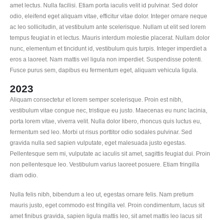
amet lectus. Nulla facilisi. Etiam porta iaculis velit id pulvinar. Sed dolor
odio, eleifend eget aliquam vitae, efficitur vitae dolor. Integer ornare neque
ac leo sollicitudin, at vestibulum ante scelerisque. Nullam ut elit sed lorem
tempus feugiat in et lectus. Mauris interdum molestie placerat. Nullam dolor
nunc, elementum et tincidunt id, vestibulum quis turpis. Integer imperdiet a
eros a laoreet. Nam mattis vel ligula non imperdiet. Suspendisse potenti.
Fusce purus sem, dapibus eu fermentum eget, aliquam vehicula ligula.
2023
Aliquam consectetur et lorem semper scelerisque. Proin est nibh,
vestibulum vitae congue nec, tristique eu justo. Maecenas eu nunc lacinia,
porta lorem vitae, viverra velit. Nulla dolor libero, rhoncus quis luctus eu,
fermentum sed leo. Morbi ut risus porttitor odio sodales pulvinar. Sed
gravida nulla sed sapien vulputate, eget malesuada justo egestas.
Pellentesque sem mi, vulputate ac iaculis sit amet, sagittis feugiat dui. Proin
non pellentesque leo. Vestibulum varius laoreet posuere. Etiam fringilla
diam odio.
Nulla felis nibh, bibendum a leo ut, egestas ornare felis. Nam pretium
mauris justo, eget commodo est fringilla vel. Proin condimentum, lacus sit
amet finibus gravida, sapien ligula mattis leo, sit amet mattis leo lacus sit