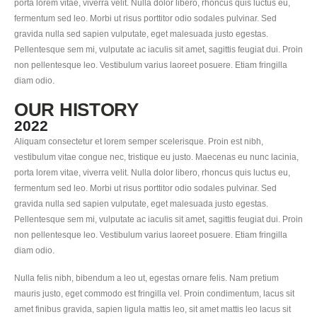
porta lorem vitae, viverra velit. Nulla dolor libero, rhoncus quis luctus eu,
fermentum sed leo. Morbi ut risus porttitor odio sodales pulvinar. Sed
gravida nulla sed sapien vulputate, eget malesuada justo egestas.
Pellentesque sem mi, vulputate ac iaculis sit amet, sagittis feugiat dui. Proin
non pellentesque leo. Vestibulum varius laoreet posuere. Etiam fringilla
diam odio.
OUR HISTORY
2022
Aliquam consectetur et lorem semper scelerisque. Proin est nibh,
vestibulum vitae congue nec, tristique eu justo. Maecenas eu nunc lacinia,
porta lorem vitae, viverra velit. Nulla dolor libero, rhoncus quis luctus eu,
fermentum sed leo. Morbi ut risus porttitor odio sodales pulvinar. Sed
gravida nulla sed sapien vulputate, eget malesuada justo egestas.
Pellentesque sem mi, vulputate ac iaculis sit amet, sagittis feugiat dui. Proin
non pellentesque leo. Vestibulum varius laoreet posuere. Etiam fringilla
diam odio.
Nulla felis nibh, bibendum a leo ut, egestas ornare felis. Nam pretium
mauris justo, eget commodo est fringilla vel. Proin condimentum, lacus sit
amet finibus gravida, sapien ligula mattis leo, sit amet mattis leo lacus sit