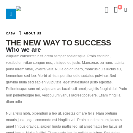
0
CASA
ABOUT US
THE NEW WAY TO SUCCESS
Who we are
Aliquam consectetur et lorem semper scelerisque. Proin est nibh,
vestibulum vitae congue nec, tristique eu justo. Maecenas eu nunc lacinia,
porta lorem vitae, viverra velit. Nulla dolor libero, rhoncus quis luctus eu,
fermentum sed leo. Morbi ut risus porttitor odio sodales pulvinar. Sed
gravida nulla sed sapien vulputate, eget malesuada justo egestas.
Pellentesque sem mi, vulputate ac iaculis sit amet, sagittis feugiat dui. Proin
non pellentesque leo. Vestibulum varius laoreet posuere. Etiam fringilla
diam odio.
Nulla felis nibh, bibendum a leo ut, egestas ornare felis. Nam pretium
mauris justo, eget commodo est fringilla vel. Proin condimentum, lacus sit
amet finibus gravida, sapien ligula mattis leo, sit amet mattis leo lacus sit